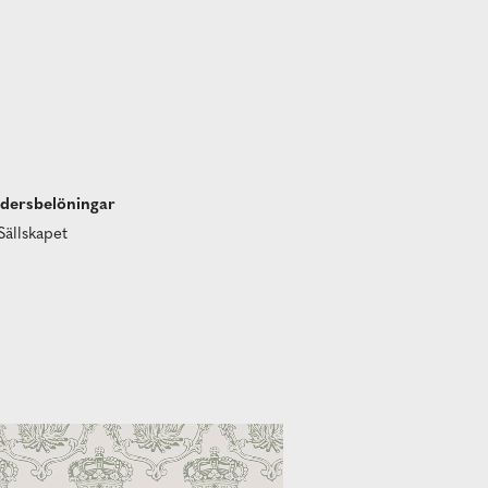
edersbelöningar
Sällskapet